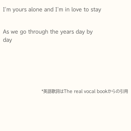
I'm yours alone and I'm in love to stay
As we go through the years day by
day
*英語歌詞はThe real vocal bookからの引用