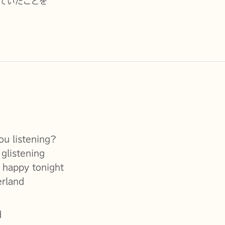
ていたことを
u listening?
listening
 happy tonight
erland
d