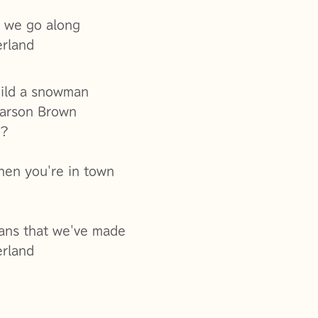
 we go along
erland
ild a snowman
Parson Brown
d?
hen you're in town
ans that we've made
erland