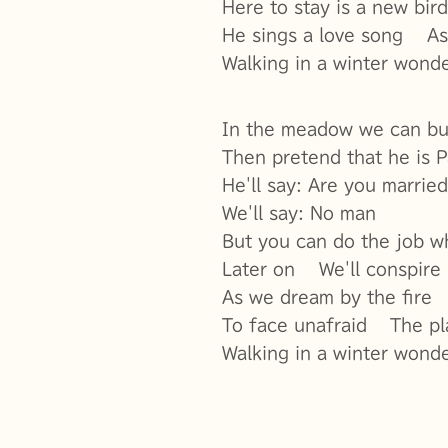
Here to stay is a new bird
He sings a love song As
Walking in a winter wond
In the meadow we can bu
Then pretend that he is 
He'll say: Are you marrie
We'll say: No man
But you can do the job w
Later on We'll conspire
As we dream by the fire
To face unafraid The pl
Walking in a winter wond