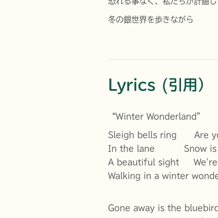
恐れる事なく、私たちが計画し
冬の銀世界を歩きながら
Lyrics (引用）
“Winter Wonderland”
Sleigh bells ring Are yo
In the lane Snow is g
A beautiful sight We're
Walking in a winter wond
Gone away is the bluebir